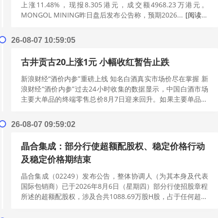
上涨11.48%，现报8.305港元，成交额4968.23万港元。
MONGOL MINING昨日盘后发布公告称，预期2026...
[阅读更
多]
26-08-07 10:59:05
古井贡古20上涨1元 小幅收红暂告止跌
新浪财经“酒价内参”重磅上线 知名白酒真实市场价尽在掌握 新
浪财经“酒价内参”过去24小时收集的数据显示，中国白酒市场
主要大单品的终端零售总价8月7日迎来回升。如果主要单品各
取一瓶整体打包售卖，今...
[阅读更多]
26-08-07 09:59:02
晶合集成：部分行使超额配股权、稳定价格行动
及稳定价格期结束
晶合集成（02249）发布公告，整体协调人（为其本身及代表
国际包销商）已于2026年8月6日（星期四）部分行使招股章程
所述的超额配股权，涉及合共1088.69万股H股，占于任何超额
配股权获行使前全...
[阅读更多]