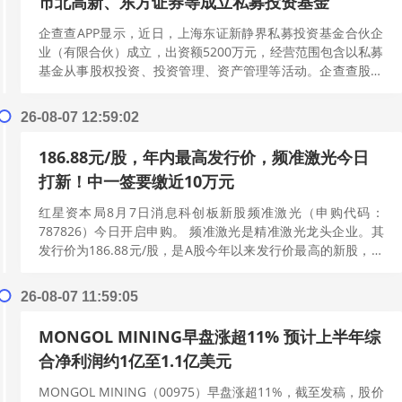
市北高新、东方证券等成立私募投资基金
企查查APP显示，近日，上海东证新静界私募投资基金合伙企
业（有限合伙）成立，出资额5200万元，经营范围包含以私募
基金从事股权投资、投资管理、资产管理等活动。企查查股权
穿透显示，该合伙企业由市北高...
[阅读更多]
26-08-07 12:59:02
186.88元/股，年内最高发行价，频准激光今日
打新！中一签要缴近10万元
红星资本局8月7日消息科创板新股频准激光（申购代码：
787826）今日开启申购。 频准激光是精准激光龙头企业。其
发行价为186.88元/股，是A股今年以来发行价最高的新股，中
一签需缴款9.34万元...
[阅读更多]
26-08-07 11:59:05
MONGOL MINING早盘涨超11% 预计上半年综
合净利润约1亿至1.1亿美元
MONGOL MINING（00975）早盘涨超11%，截至发稿，股价