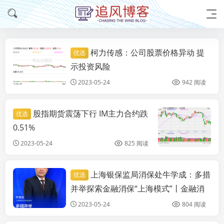
柯力传感：公司股票价格异动 提
优选
实时要闻
示投资风险
2023-05-24
942 阅读
股指期货震荡下行 IM主力合约跌
优选
0.51%
2023-05-24
825 阅读
上海银保监局消保处牛学成：多措
优选
实时要闻
并举探索金融消保“上海模式”丨金融消
保零距离
2023-05-24
804 阅读