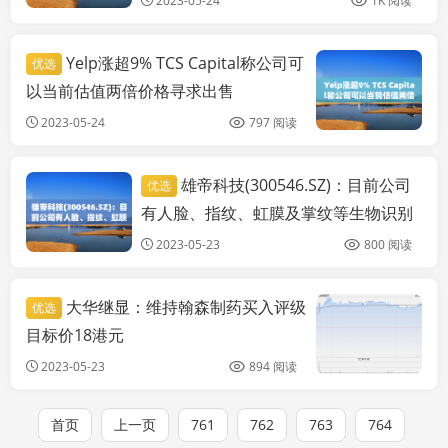
2023-05-24
1K 阅读
Yelp涨超9% TCS Capital称公司可
优选
以当前估值两倍价格寻求出售
2023-05-24
797 阅读
雄帝科技(300546.SZ)：目前公司
优选
实时要闻
有人脸、指纹、虹膜及掌纹等生物识别
技术
2023-05-23
800 阅读
大华继显：维持翰森制药买入评级
优选
目标价18港元
2023-05-23
894 阅读
首页
上一页
761
762
763
764