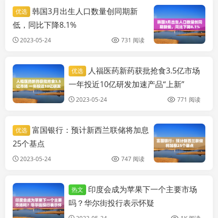
韩国3月出生人口数量创同期新
优选
低，同比下降8.1%
2023-05-24
731 阅读
人福医药新药获批抢食3.5亿市场
优选
实时要闻
一年投近10亿研发加速产品“上新”
2023-05-24
771 阅读
富国银行：预计新西兰联储将加息
优选
25个基点
2023-05-24
747 阅读
印度会成为苹果下一个主要市场
热文
实时要闻
吗？华尔街投行表示怀疑