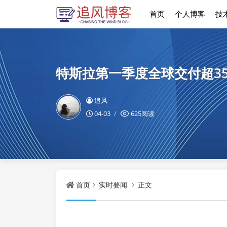
首页
个人博客
技
特斯拉第一季度全球交付超35.
追风
04-03
625阅读
首页
实时要闻
正文