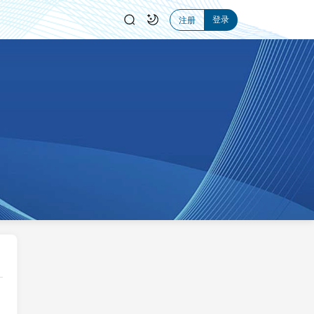
登录
注册