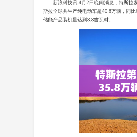
新浪科技讯 4月2日晚间消息，特斯拉发
斯拉全球共生产纯电动车超40.8万辆，同比增
储能产品装机量达到8.8吉瓦时。